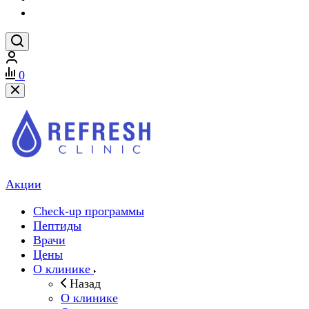
0
Акции
Check-up программы
Пептиды
Врачи
Цены
О клинике
Назад
О клинике