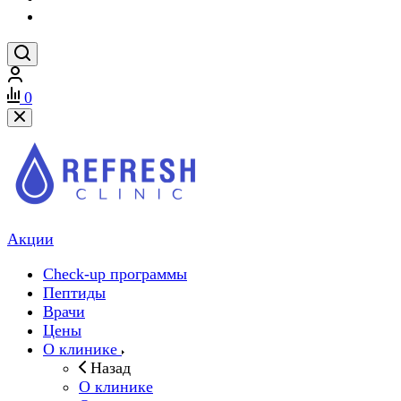
0
Акции
Check-up программы
Пептиды
Врачи
Цены
О клинике
Назад
О клинике