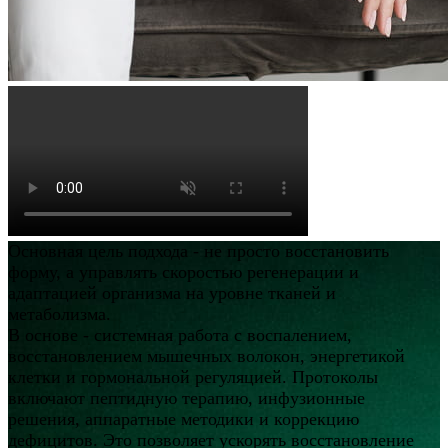
Основная цель подхода - не просто восстановить
форму, а управлять скоростью регенерации и
адаптацией организма на уровне тканей и
метаболизма.
В основе - системная работа с воспалением,
восстановлением мышечных волокон, энергетикой
клетки и гормональной регуляцией. Протоколы
включают пептидную терапию, инфузионные
решения, аппаратные методики и коррекцию
дефицитов. Это позволяет ускорять восстановление