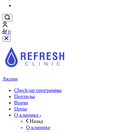
0
Акции
Check-up программы
Пептиды
Врачи
Цены
О клинике
Назад
О клинике