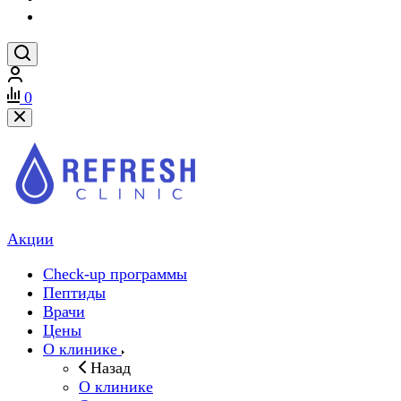
0
Акции
Check-up программы
Пептиды
Врачи
Цены
О клинике
Назад
О клинике